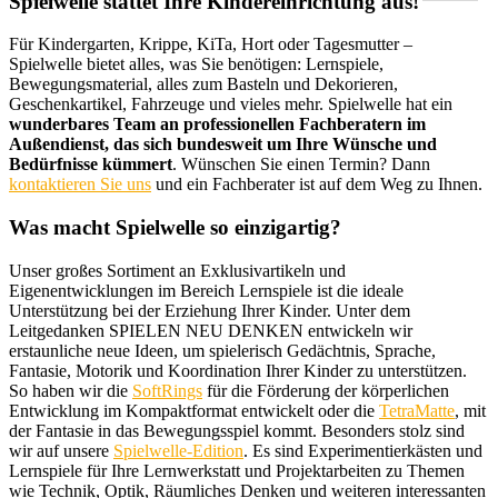
Spielwelle stattet Ihre Kindereinrichtung aus!
Für Kindergarten, Krippe, KiTa, Hort oder Tagesmutter –
Spielwelle bietet alles, was Sie benötigen: Lernspiele,
Bewegungsmaterial, alles zum Basteln und Dekorieren,
Geschenkartikel, Fahrzeuge und vieles mehr. Spielwelle hat ein
wunderbares Team an professionellen Fachberatern im
Außendienst, das sich bundesweit um Ihre Wünsche und
Bedürfnisse kümmert
. Wünschen Sie einen Termin? Dann
kontaktieren Sie uns
und ein Fachberater ist auf dem Weg zu Ihnen.
Was macht Spielwelle so einzigartig?
Unser großes Sortiment an Exklusivartikeln und
Eigenentwicklungen im Bereich Lernspiele ist die ideale
Unterstützung bei der Erziehung Ihrer Kinder. Unter dem
Leitgedanken SPIELEN NEU DENKEN entwickeln wir
erstaunliche neue Ideen, um spielerisch Gedächtnis, Sprache,
Fantasie, Motorik und Koordination Ihrer Kinder zu unterstützen.
So haben wir die
SoftRings
für die Förderung der körperlichen
Entwicklung im Kompaktformat entwickelt oder die
TetraMatte
, mit
der Fantasie in das Bewegungsspiel kommt. Besonders stolz sind
wir auf unsere
Spielwelle-Edition
. Es sind Experimentierkästen und
Lernspiele für Ihre Lernwerkstatt und Projektarbeiten zu Themen
wie Technik, Optik, Räumliches Denken und weiteren interessanten