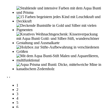
›
‹
1
2
3
4
5
6