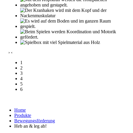
›
‹
1
2
3
4
5
6
Home
Produkte
Bewegungsförderung
Heb an & leg ab!